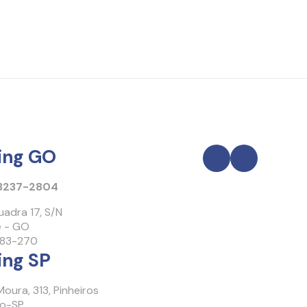
ing GO
 3237-2804
uadra 17, S/N
e - GO
383-270
ing SP
Moura, 313, Pinheiros
lo-SP