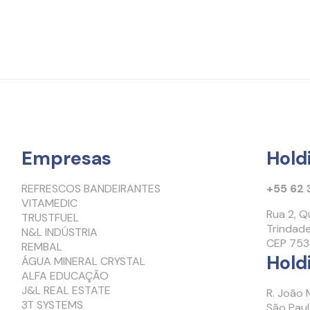
Empresas
Hold
REFRESCOS BANDEIRANTES
+55 62
VITAMEDIC
Rua 2, Q
TRUSTFUEL
Trindad
N&L INDÚSTRIA
CEP 75
REMBAL
Hold
ÁGUA MINERAL CRYSTAL
ALFA EDUCAÇÃO
J&L REAL ESTATE
R. João 
3T SYSTEMS
São Pau