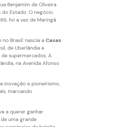
ua Benjamim de Oliveira
a do Estado. O negócio
66, foi a vez de Maringá
no Brasil: nascia a
Casas
il, de Uberlândia e
o de supermercados. A
rlândia, na Avenida Afonso
a inovação e pioneirismo,
aís, marcando
va a querer ganhar
a de uma grande
os comércios de balcão,