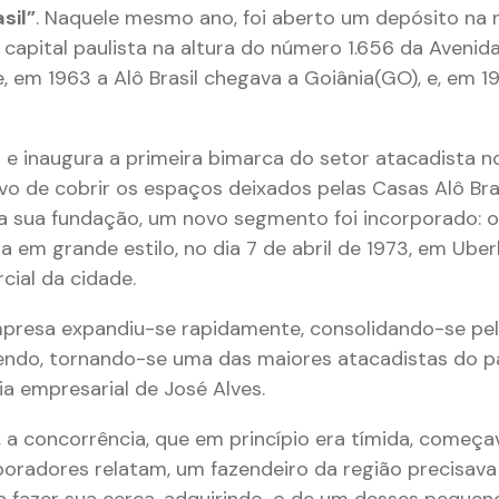
sil”
. Naquele mesmo ano, foi aberto um depósito na r
 capital paulista na altura do número 1.656 da Avenid
, em 1963 a Alô Brasil chegava a Goiânia(GO), e, em 19
e inaugura a primeira bimarca do setor atacadista no 
vo de cobrir os espaços deixados pelas Casas Alô Bras
a sua fundação, um novo segmento foi incorporado: 
da em grande estilo, no dia 7 de abril de 1973, em Ube
rcial da cidade.
empresa expandiu-se rapidamente, consolidando-se pel
ndo, tornando-se uma das maiores atacadistas do p
ia empresarial de José Alves.
 a concorrência, que em princípio era tímida, começa
oradores relatam, um fazendeiro da região precisav
 fazer sua cerca, adquirindo-o de um desses pequen