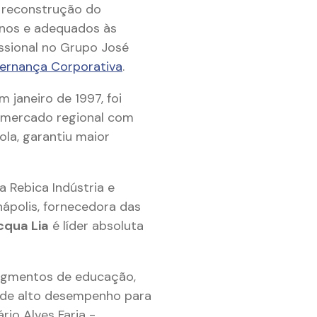
a reconstrução do
unos e adequados às
issional no Grupo José
vernança Corporativa
.
 janeiro de 1997, foi
o mercado regional com
la, garantiu maior
 Rebica Indústria e
ápolis, fornecedora das
cqua Lia
é líder absoluta
segmentos de educação,
s de alto desempenho para
rio Alves Faria -