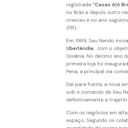
registrada
“Casas Alô Bra
no Brás e depois outro na
cresceu e no ano seguinte
(PR).
Em 1969, Seu Nendo inova 
Uberlândia
, com o objeti
Goiânia. No décimo ano d
primeira loja foi inaugura
Pena, a principal via come
Daí para frente, a nova 
sob o comando de Seu Ne
definitivamente a trajetór
Com os negócios em alta,
espaço. Segundo os colab
quantidade de arame para