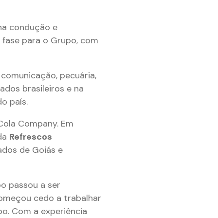
o na condução e
a fase para o Grupo, com
 comunicação, pecuária,
dos brasileiros e na
o país.
-Cola Company. Em
 da
Refrescos
ados de Goiás e
po passou a ser
começou cedo a trabalhar
po. Com a experiência