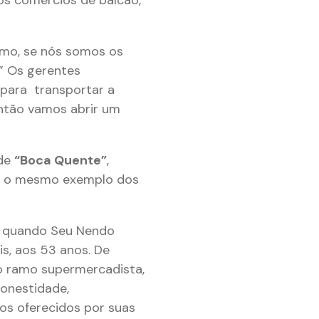
omo, se nós somos os
” Os gerentes
para transportar a
então vamos abrir um
 de
“Boca Quente”
,
iu o mesmo exemplo dos
, quando Seu Nendo
s, aos 53 anos. De
ao ramo supermercadista,
honestidade,
ços oferecidos por suas