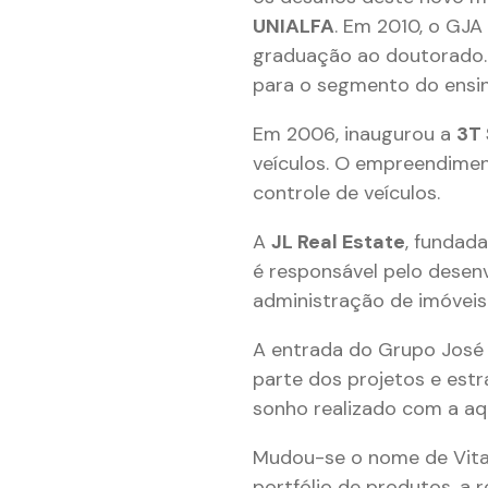
UNIALFA
. Em 2010, o GJA
graduação ao doutorado.
para o segmento do ensi
Em 2006, inaugurou a
3T
veículos. O empreendiment
controle de veículos.
A
JL Real Estate
, fundad
é responsável pelo desen
administração de imóveis
A entrada do Grupo José A
parte dos projetos e estra
sonho realizado com a aq
Mudou-se o nome de Vita
portfólio de produtos, a