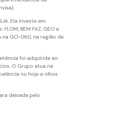
visa).
JA. Ela investe em
s: FLOM, BEM FAZ, GEO e
da na GO-060, na região de
tência foi adquirida ao
ócios. O Grupo atua na
elência no hoje e olhos
ara deixada pelo