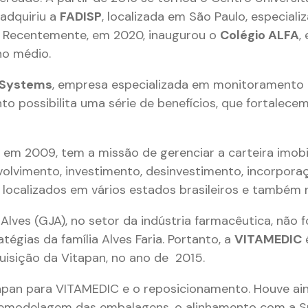
 adquiriu a
FADISP
, localizada em São Paulo, especiali
 Recentemente, em 2020, inaugurou o
Colégio ALFA
,
no médio.
 Systems
, empresa especializada em monitoramento
o possibilita uma série de benefícios, que fortalecem
a em 2009, tem a missão de gerenciar a carteira imobi
volvimento, investimento, desinvestimento, incorpora
 localizados em vários estados brasileiros e também 
lves (GJA), no setor da indústria farmacêutica, não fo
tégias da família Alves Faria. Portanto, a
VITAMEDIC
uisição da Vitapan, no ano de 2015.
pan para VITAMEDIC e o reposicionamento. Houve ai
 remodelagem das embalagens, o alinhamento com a S