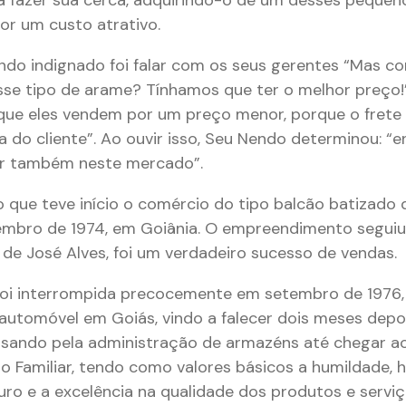
or um custo atrativo.
ndo indignado foi falar com os seus gerentes “Mas c
se tipo de arame? Tínhamos que ter o melhor preço!
ue eles vendem por um preço menor, porque o frete 
 do cliente”. Ao ouvir isso, Seu Nendo determinou: “
ar também neste mercado”.
io que teve início o comércio do tipo balcão batizado
embro de 1974, em Goiânia. O empreendimento segu
e José Alves, foi um verdadeiro sucesso de vendas.
 foi interrompida precocemente em setembro de 1976
automóvel em Goiás, vindo a falecer dois meses depoi
passando pela administração de armazéns até chegar 
o Familiar, tendo como valores básicos a humildade, 
ro e a excelência na qualidade dos produtos e servi