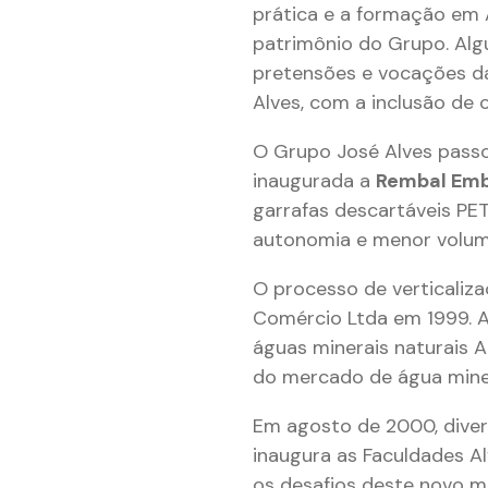
prática e a formação em 
patrimônio do Grupo. Alg
pretensões e vocações da 
Alves, com a inclusão d
O Grupo José Alves passou
inaugurada a
Rembal Em
garrafas descartáveis PE
autonomia e menor volum
O processo de verticaliz
Comércio Ltda em 1999. A
águas minerais naturais A
do mercado de água miner
Em agosto de 2000, diver
inaugura as Faculdades A
os desafios deste novo me