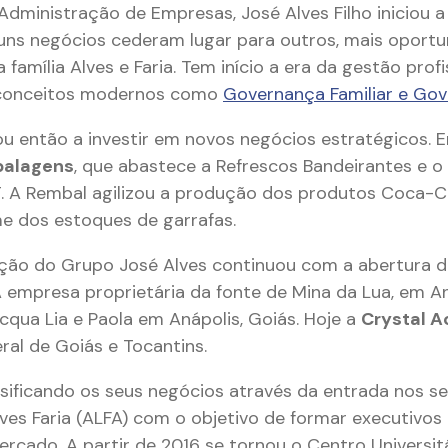
Administração de Empresas, José Alves Filho iniciou 
uns negócios cederam lugar para outros, mais oport
família Alves e Faria. Tem início a era da gestão prof
e conceitos modernos como
Governança Familiar e Go
 então a investir em novos negócios estratégicos. Em
balagens
, que abastece a Refrescos Bandeirantes e 
T. A Rembal agilizou a produção dos produtos Coca-Co
e dos estoques de garrafas.
ação do Grupo José Alves continuou com a abertura da
 empresa proprietária da fonte de Mina da Lua, em An
cqua Lia e Paola em Anápolis, Goiás. Hoje a
Crystal A
al de Goiás e Tocantins.
sificando os seus negócios através da entrada nos 
lves Faria (ALFA) com o objetivo de formar executivo
rcado. A partir de 2016 se tornou o Centro Universitá