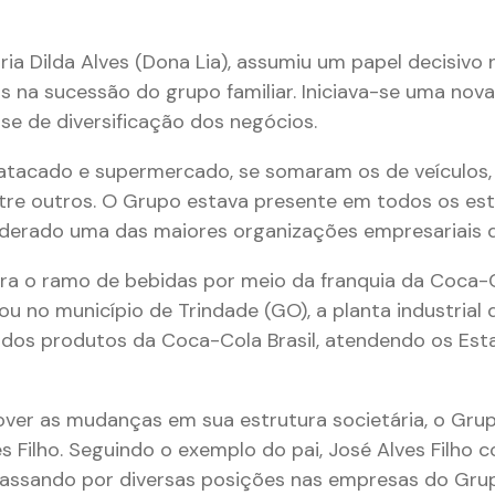
aria Dilda Alves (Dona Lia), assumiu um papel decisiv
s na sucessão do grupo familiar. Iniciava-se uma nov
se de diversificação dos negócios.
, atacado e supermercado, se somaram os de veículos,
tre outros. O Grupo estava presente em todos os esta
derado uma das maiores organizações empresariais d
a o ramo de bebidas por meio da franquia da Coca
rou no município de Trindade (GO), a planta industrial
e dos produtos da Coca-Cola Brasil, atendendo os Est
ver as mudanças em sua estrutura societária, o Gru
 Filho. Seguindo o exemplo do pai, José Alves Filho 
 passando por diversas posições nas empresas do Gru